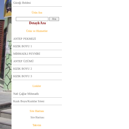
Güceği Beldesi
Ürün Ara
Detaylı Ara
Ürün ve Hizmetler
ANTEP PEKMEZİ
KIZIK BOYU 1
MİHMADLI PEYNİRİ
ANTEP ÜZÜMÜ
KIZIK BOYU 2
KIZIK BOYU 3
Linkler
Nafi Çağlar Mihmadlı
Kızık Boyu/Kızıklar Sitesi
Site Haritası
Site Haritası
Takvim