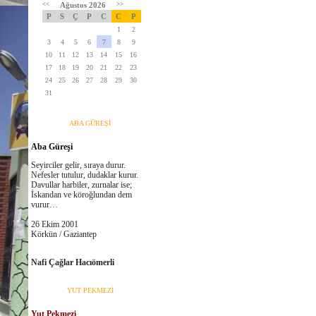
<<
Ağustos 2026
>>
P
S
Ç
P
C
C
P
1
2
3
4
5
6
7
8
9
10
11
12
13
14
15
16
17
18
19
20
21
22
23
24
25
26
27
28
29
30
31
ABA GÜREŞİ
Aba Güreşi
Seyirciler gelir, sıraya durur.
Nefesler tutulur, dudaklar kurur.
Davullar harbiler, zurnalar ise;
İskandan ve köroğlundan dem
vurur…
26 Ekim 2001
Körkün / Gaziantep
Nafi Çağlar Hacıömerli
YUT PEKMEZİ
Yut Pekmezi