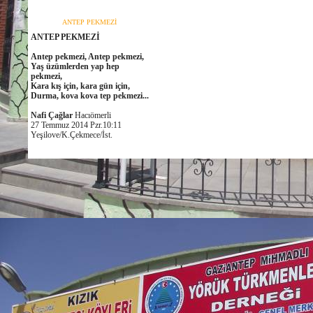
ANTEP PEKMEZİ
ANTEP PEKMEZİ
Antep pekmezi, Antep pekmezi,
Yaş üzümlerden yap hep
pekmezi,
Kara kış için, kara gün için,
Durma, kova kova tep pekmezi...
Nafi Çağlar
Hacıömerli
27 Temmuz 2014 Pzr.10:11
Yeşilove/K.Çekmece/İst.