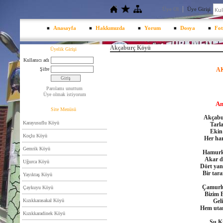
Üye Ol
Üye Girişi
Anasayfa
Hakkımızda
Yorum
Dosya
Fot
Akçaburç Köyü
Üyelik Girişi
Kullanıcı adı
Şifre
A
Parolamı unuttum
Üye olmak istiyorum
An
Site Menüsü
Akçabu
Karayusuflu Köyü
Tarla
Ekin 
Koçlu Köyü
Her ha
Gemrik Köyü
Hamurke
Akar d
Uğurca Köyü
Dört yan
Bir tar
Yayıktaş Köyü
Çamurlu
Çaykuyu Köyü
Bizim B
Kızıkkarasakal Köyü
Geli
Hem utan
Kızıkkaradinek Köyü
Şu Kı