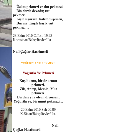
Üzüm pekmezi ve dut pekmezi.
Bin derde devadır, tut
pekmezi.
Kışın üşürsen, halsiz düşersen,
Durma! Kaşık kaşık yut
pekmezi…
23 Ekim 2010 C.Tesiı 19:23
Kocasinan/Bahçelievler/ İst.
Nafi Çağlar Hacıömerli
YOĞURTLA YE PEKMEZİ
Yoğrutla Ye Pekmezi
Kuş burnu, bir de armut
pekmezi.
Zile, Antep, Mersin, Mut
pekmezi.
Derdine şifa olsun diyorsan,
Yoğurtla ye, bir umut pekmezi…
26 Ekim 2010 Salı 09:09
K.Sinan/Bahçelievler/ İst.
Nafi
Çağlar Hacıömerli