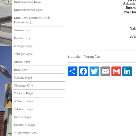
Kızıkkaracaören Köyü
Adamlar
Bunca 
Kızıkhamurkesen Köyü
Niye b
Kızık Boyu Dernekler Birliği (
Federasyonu )
Naf
Tekirsin Köyü
28 E
Dündarlı Köyü
Medegöz Köyü
Yalangoz Köyü
Yorumlar
-
Yorum Yaz
Atabek Köyü
Paylaş
Facebook
Twitter
Email
Gmail
Li
Bedir Köyü
Suboğaz Köyü
Güngürge Köyü
Y.Savcılı Köyü
A.Savcılı Köyü
Tokdemir Köyü
Güreniz Köyü
Urumevlek Köyü
Y.Beylerbeyi Köyü