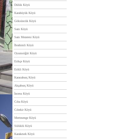
Dülük Köyü
Karahüyük Köyü
Göksüncük Köyü
Sam Köyü
Sam Mezeresi Köyü
İbrahimli Köyü
Oyumsöğüt Köyü
Erikçe Köyü
Erikli Köyü
Karacaburç Köyü
Akçaburç Köyü
İncesu Köyü
Cıba Köyü
Cıbekir Köyü
Mertmenge Köyü
Sülüklü Köyü
Karakesek Köyü