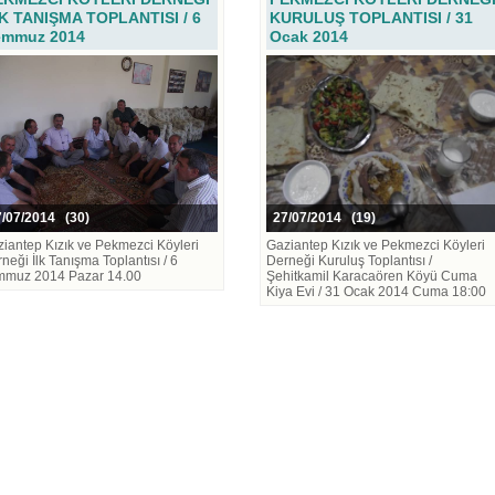
K TANIŞMA TOPLANTISI / 6
KURULUŞ TOPLANTISI / 31
emmuz 2014
Ocak 2014
/07/2014 (30)
27/07/2014 (19)
iantep Kızık ve Pekmezci Köyleri
Gaziantep Kızık ve Pekmezci Köyleri
neği İlk Tanışma Toplantısı / 6
Derneği Kuruluş Toplantısı /
mmuz 2014 Pazar 14.00
Şehitkamil Karacaören Köyü Cuma
Kiya Evi / 31 Ocak 2014 Cuma 18:00