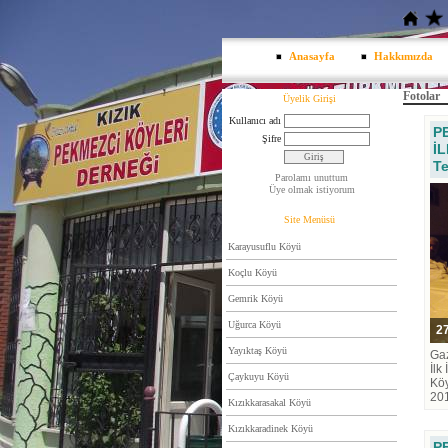
Anasayfa
Hakkımızda
Fotolar
Üyelik Girişi
Kullanıcı adı
P
Şifre
İL
T
Parolamı unuttum
Üye olmak istiyorum
Site Menüsü
Karayusuflu Köyü
Koçlu Köyü
Gemrik Köyü
Uğurca Köyü
27
Yayıktaş Köyü
Gaz
İlk
Çaykuyu Köyü
Köy
20
Kızıkkarasakal Köyü
Kızıkkaradinek Köyü
P