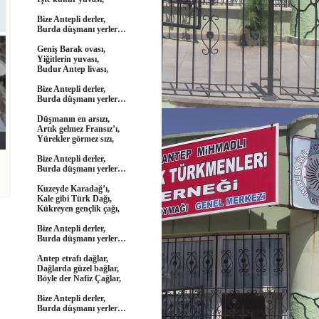
Bize Antepli derler,
Burda düşmanı yerler…
Geniş Barak ovası,
Yiğitlerin yuvası,
Budur Antep livası,
Bize Antepli derler,
Burda düşmanı yerler…
Düşmanın en arsızı,
Artık gelmez Fransız’ı,
Yürekler görmez sızı,
Bize Antepli derler,
Burda düşmanı yerler…
Kuzeyde Karadağ’ı,
Kale gibi Türk Dağı,
Kükreyen gençlik çağı,
Bize Antepli derler,
Burda düşmanı yerler…
Antep etrafı dağlar,
Dağlarda güzel bağlar,
Böyle der Nafiz Çağlar,
Bize Antepli derler,
Burda düşmanı yerler…