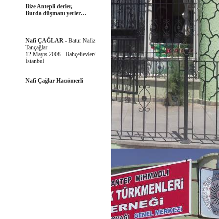
Bize Antepli derler,
Burda düşmanı yerler…
Nafi ÇAĞLAR
- Batur Nafiz
Tançağlar
12 Mayıs 2008 - Bahçelievler/
İstanbul
Nafi Çağlar Hacıömerli