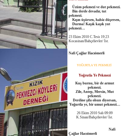
Üzüm pekmezi ve dut pekmezi.
Bin derde devadır, tut
pekmezi.
Kışın üşürsen, halsiz düşersen,
Durma! Kaşık kaşık yut
pekmezi…
23 Ekim 2010 C.Tesiı 19:23
Kocasinan/Bahçelievler/ İst.
Nafi Çağlar Hacıömerli
YOĞURTLA YE PEKMEZİ
Yoğrutla Ye Pekmezi
Kuş burnu, bir de armut
pekmezi.
Zile, Antep, Mersin, Mut
pekmezi.
Derdine şifa olsun diyorsan,
Yoğurtla ye, bir umut pekmezi…
26 Ekim 2010 Salı 09:09
K.Sinan/Bahçelievler/ İst.
Nafi
Çağlar Hacıömerli