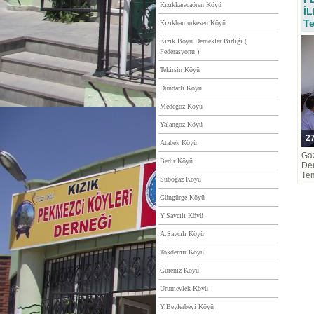
Kızıkkaracaören Köyü
İL
T
Kızıkhamurkesen Köyü
Kızık Boyu Dernekler Birliği (
Federasyonu )
Tekirsin Köyü
Dündarlı Köyü
Medegöz Köyü
Yalangoz Köyü
27
Atabek Köyü
Gaz
Bedir Köyü
Der
Te
Suboğaz Köyü
Güngürge Köyü
Y.Savcılı Köyü
A.Savcılı Köyü
Tokdemir Köyü
Güreniz Köyü
Urumevlek Köyü
Y.Beylerbeyi Köyü