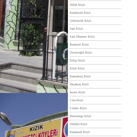
Dülük Köyü
Karahüyük Köyü
Göksüncük Köyü
Sam Köyü
Sam Mezeresi Köyü
İbrahimli Köyü
Oyumsöğüt Köyü
Erikçe Köyü
Erikli Köyü
Karacaburç Köyü
Akçaburç Köyü
İncesu Köyü
Cıba Köyü
Cıbekir Köyü
Mertmenge Köyü
Sülüklü Köyü
Karakesek Köyü