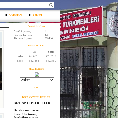
Etkinlikler
Yöresel
Ziyaret Bilgileri
Aktif Ziyaretçi
1
İ
Bugün Toplam
82
Toplam Ziyaret
115134
Döviz Bilgileri
Alış
Satış
Dolar
47.4896
47.6799
Euro
54.7365
54.9559
Hava Durumu
Saat
BİZE ANTEPLİ DERLER
BİZE ANTEPLİ DERLER
Barak uzun havası,
Leziz Kilis tavası,
İ
İşte kültür yuvası,