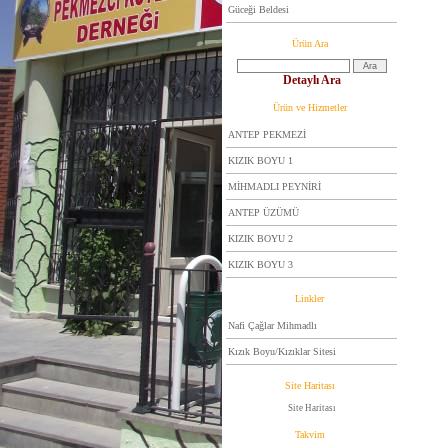
Güceği Beldesi
Ürün Ara
Detaylı Ara
Ürün ve Hizmetler
ANTEP PEKMEZİ
KIZIK BOYU 1
MİHMADLI PEYNİRİ
ANTEP ÜZÜMÜ
KIZIK BOYU 2
KIZIK BOYU 3
Linkler
Nafi Çağlar Mihmadlı
Kızık Boyu/Kızıklar Sitesi
Site Haritası
Site Haritası
Takvim