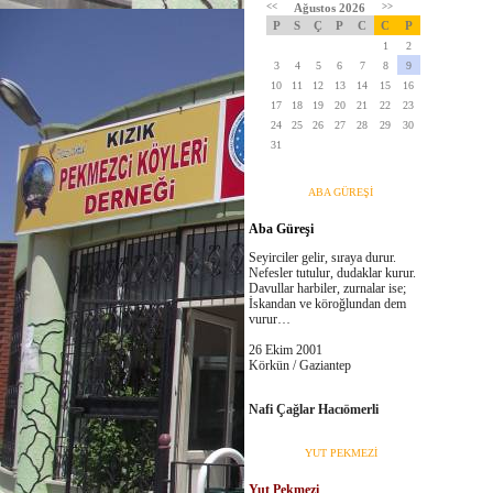
<<
Ağustos 2026
>>
P
S
Ç
P
C
C
P
1
2
3
4
5
6
7
8
9
10
11
12
13
14
15
16
17
18
19
20
21
22
23
24
25
26
27
28
29
30
31
ABA GÜREŞİ
Aba Güreşi
Seyirciler gelir, sıraya durur.
Nefesler tutulur, dudaklar kurur.
Davullar harbiler, zurnalar ise;
İskandan ve köroğlundan dem
vurur…
26 Ekim 2001
Körkün / Gaziantep
Nafi Çağlar Hacıömerli
YUT PEKMEZİ
Yut Pekmezi