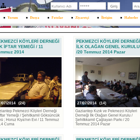
Üye Ol
Üye Girişi
Yorum
Dosya
Fotolar
Ziyaretçi
İletişim
Haberler
EKMEZCİ KÖYLERİ DERNEĞİ
PEKMEZCİ KÖYLERİ DERNEĞ
K İFTAR YEMEĞİ / 11
İLK OLAĞAN GENEL KURULU
emmuz 2014
/20 Temmuz 2014 Pazar
/07/2014 (24)
27/07/2014 (14)
iantep Pekmezci Köyleri Derneği
Gaziantep Kızık ve Pekmezci Köyleri
 İftar Yemeği / Şehitkamil Göksüncük
Derneği İlk Olağan Genel Kurulu /
ü ; Horuz Kiya'nın Evi / 11 Temmuz
Şehitkkamil Çağlayan Parkı / 20
14 Cuma
Temmuz 2014 Pazar
EKMEZCİ KÖYLERİ DERNEĞİ
PEKMEZCİ KÖYLERİ DERNEĞ