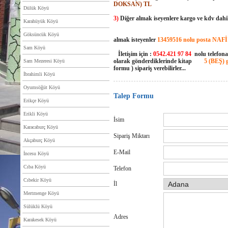
DOKSAN) TL
Dülük Köyü
3)
Diğer almak iseyenlere kargo ve kdv dahi
Karahüyük Köyü
Göksüncük Köyü
almak isteyenler
13459516 nolu posta NA
Sam Köyü
İletişim için :
0542.421 97 84
nolu telefon
olarak gönderdiklerinde kitap
5 (BEŞ)
Sam Mezeresi Köyü
formu ) sipariş verebilirler...
İbrahimli Köyü
Oyumsöğüt Köyü
Talep Formu
Erikçe Köyü
Erikli Köyü
İsim
Karacaburç Köyü
Sipariş Miktarı
Akçaburç Köyü
E-Mail
İncesu Köyü
Cıba Köyü
Telefon
Cıbekir Köyü
İl
Mertmenge Köyü
Sülüklü Köyü
Adres
Karakesek Köyü