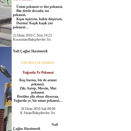
Üzüm pekmezi ve dut pekmezi.
Bin derde devadır, tut
pekmezi.
Kışın üşürsen, halsiz düşersen,
Durma! Kaşık kaşık yut
pekmezi…
23 Ekim 2010 C.Tesiı 19:23
Kocasinan/Bahçelievler/ İst.
Nafi Çağlar Hacıömerli
YOĞURTLA YE PEKMEZİ
Yoğrutla Ye Pekmezi
Kuş burnu, bir de armut
pekmezi.
Zile, Antep, Mersin, Mut
pekmezi.
Derdine şifa olsun diyorsan,
Yoğurtla ye, bir umut pekmezi…
26 Ekim 2010 Salı 09:09
K.Sinan/Bahçelievler/ İst.
Nafi
Çağlar Hacıömerli