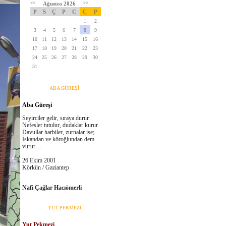
<<
Ağustos 2026
>>
P
S
Ç
P
C
C
P
1
2
3
4
5
6
7
8
9
10
11
12
13
14
15
16
17
18
19
20
21
22
23
24
25
26
27
28
29
30
31
ABA GÜREŞİ
Aba Güreşi
Seyirciler gelir, sıraya durur.
Nefesler tutulur, dudaklar kurur.
Davullar harbiler, zurnalar ise;
İskandan ve köroğlundan dem
vurur…
26 Ekim 2001
Körkün / Gaziantep
Nafi Çağlar Hacıömerli
YUT PEKMEZİ
Yut Pekmezi