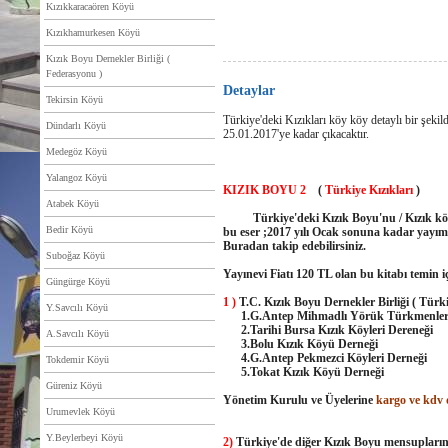
Kızıkkaracaören Köyü
Kızıkhamurkesen Köyü
Kızık Boyu Dernekler Birliği (
Federasyonu )
Detaylar
Tekirsin Köyü
Türkiye'deki Kızıkları köy köy detaylı bir şekilde
Dündarlı Köyü
25.01.2017'ye kadar çıkacaktır.
Medegöz Köyü
Yalangoz Köyü
KIZIK BOYU 2
(
Türkiye Kızıkları
)
Atabek Köyü
Türkiye'deki Kızık Boyu'nu / Kızık köyler
Bedir Köyü
bu eser ;2017 yılı Ocak sonuna kadar yayım
Buradan takip edebilirsiniz.
Suboğaz Köyü
Yayınevi Fiatı 120 TL olan bu kitabı temin iç
Güngürge Köyü
1 )
T.C. Kızık Boyu Dernekler Birliği ( Türkiy
Y.Savcılı Köyü
1.G.Antep Mihmadlı Yörük Türkmenleri
2.Tarihi Bursa Kızık Köyleri Dereneği
A.Savcılı Köyü
3.Bolu Kızık Köyü Derneği
4.G.Antep Pekmezci Köyleri Derneği
Tokdemir Köyü
5.Tokat Kızık Köyü Derneği
Güreniz Köyü
Yönetim Kurulu ve Üyelerine
kargo ve kdv
Urumevlek Köyü
Y.Beylerbeyi Köyü
2)
Türkiye'de diğer Kızık Boyu mensupl