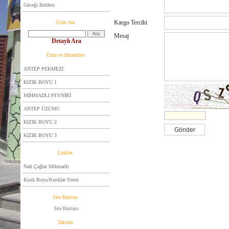
Güceği Beldesi
Kargo Tercihi
Ürün Ara
Mesaj
Detaylı Ara
Ürün ve Hizmetler
ANTEP PEKMEZİ
KIZIK BOYU 1
MİHMADLI PEYNİRİ
ANTEP ÜZÜMÜ
KIZIK BOYU 2
KIZIK BOYU 3
Linkler
Nafi Çağlar Mihmadlı
Kızık Boyu/Kızıklar Sitesi
Site Haritası
Site Haritası
Takvim