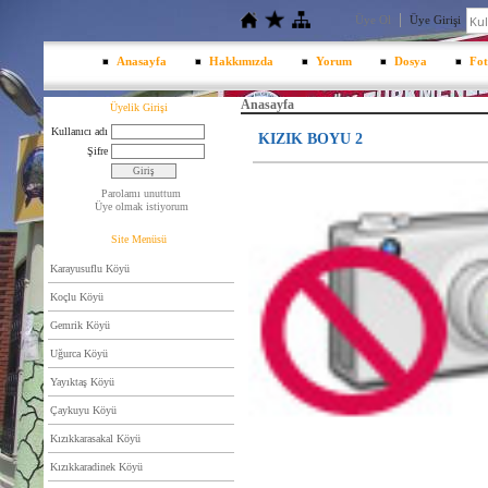
Üye Ol
Üye Girişi
Anasayfa
Hakkımızda
Yorum
Dosya
Fot
Anasayfa
Üyelik Girişi
Kullanıcı adı
KIZIK BOYU 2
Şifre
Parolamı unuttum
Üye olmak istiyorum
Site Menüsü
Karayusuflu Köyü
Koçlu Köyü
Gemrik Köyü
Uğurca Köyü
Yayıktaş Köyü
Çaykuyu Köyü
Kızıkkarasakal Köyü
Kızıkkaradinek Köyü