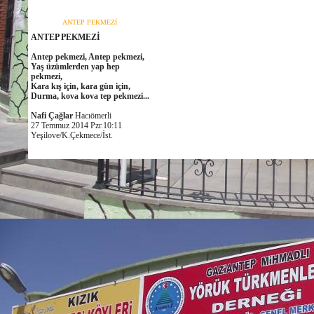
ANTEP PEKMEZİ
ANTEP PEKMEZİ
Antep pekmezi, Antep pekmezi,
Yaş üzümlerden yap hep
pekmezi,
Kara kış için, kara gün için,
Durma, kova kova tep pekmezi...
Nafi Çağlar
Hacıömerli
27 Temmuz 2014 Pzr.10:11
Yeşilove/K.Çekmece/İst.