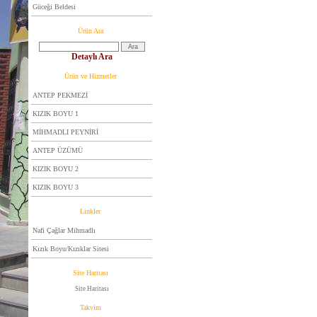
Güceği Beldesi
Ürün Ara
Detaylı Ara
Ürün ve Hizmetler
ANTEP PEKMEZİ
KIZIK BOYU 1
MİHMADLI PEYNİRİ
ANTEP ÜZÜMÜ
KIZIK BOYU 2
KIZIK BOYU 3
Linkler
Nafi Çağlar Mihmadlı
Kızık Boyu/Kızıklar Sitesi
Site Haritası
Site Haritası
Takvim