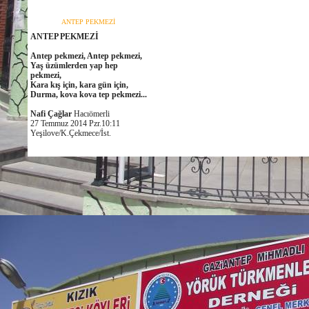
ANTEP PEKMEZİ
ANTEP PEKMEZİ
Antep pekmezi, Antep pekmezi,
Yaş üzümlerden yap hep
pekmezi,
Kara kış için, kara gün için,
Durma, kova kova tep pekmezi...
Nafi Çağlar
Hacıömerli
27 Temmuz 2014 Pzr.10:11
Yeşilove/K.Çekmece/İst.