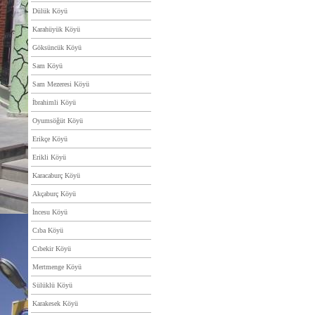
Dülük Köyü
Karahüyük Köyü
Göksüncük Köyü
Sam Köyü
Sam Mezeresi Köyü
İbrahimli Köyü
Oyumsöğüt Köyü
Erikçe Köyü
Erikli Köyü
Karacaburç Köyü
Akçaburç Köyü
İncesu Köyü
Cıba Köyü
Cıbekir Köyü
Mertmenge Köyü
Sülüklü Köyü
Karakesek Köyü