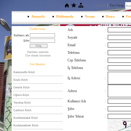
Üye Ol
Üye Girişi
Anasayfa
Hakkımızda
Yorum
Dosya
Fot
Üyelik Girişi
Adı
:
Kullanıcı adı
Soyadı
:
Şifre
Email
:
Parolamı unuttum
Telefonu
:
Üye olmak istiyorum
Cep Telefonu
:
Site Menüsü
İş Telefonu
:
Karayusuflu Köyü
İş Adresi
:
Koçlu Köyü
Gemrik Köyü
Adresi
:
Uğurca Köyü
Kullanıcı Adı
:
Yayıktaş Köyü
Şifre
:
Çaykuyu Köyü
Şifre Tekrar
:
Kızıkkarasakal Köyü
Kızıkkaradinek Köyü