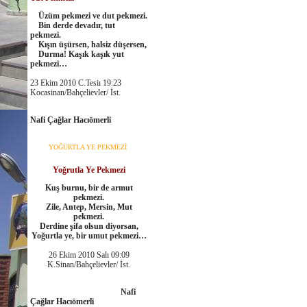
Üzüm pekmezi ve dut pekmezi.
Bin derde devadır, tut
pekmezi.
Kışın üşürsen, halsiz düşersen,
Durma! Kaşık kaşık yut
pekmezi…
23 Ekim 2010 C.Tesiı 19:23
Kocasinan/Bahçelievler/ İst.
Nafi Çağlar Hacıömerli
YOĞURTLA YE PEKMEZİ
Yoğrutla Ye Pekmezi
Kuş burnu, bir de armut
pekmezi.
Zile, Antep, Mersin, Mut
pekmezi.
Derdine şifa olsun diyorsan,
Yoğurtla ye, bir umut pekmezi…
26 Ekim 2010 Salı 09:09
K.Sinan/Bahçelievler/ İst.
Nafi
Çağlar Hacıömerli