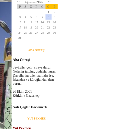
<<
Ağustos 2026
>>
P
S
Ç
P
C
C
P
1
2
3
4
5
6
7
8
9
10
11
12
13
14
15
16
17
18
19
20
21
22
23
24
25
26
27
28
29
30
31
ABA GÜREŞİ
Aba Güreşi
Seyirciler gelir, sıraya durur.
Nefesler tutulur, dudaklar kurur.
Davullar harbiler, zurnalar ise;
İskandan ve köroğlundan dem
vurur…
26 Ekim 2001
Körkün / Gaziantep
Nafi Çağlar Hacıömerli
YUT PEKMEZİ
Yut Pekmezi