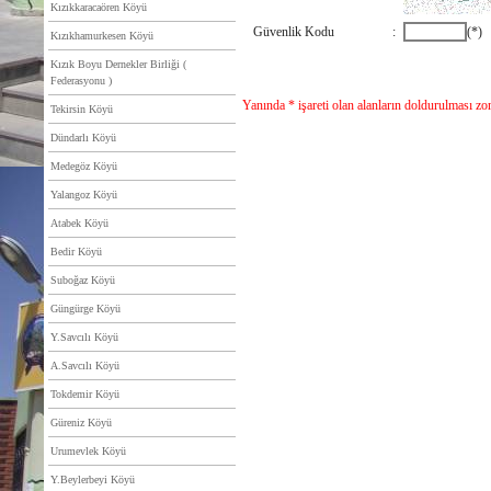
Kızıkkaracaören Köyü
Güvenlik Kodu
:
(*)
Kızıkhamurkesen Köyü
Kızık Boyu Dernekler Birliği (
Federasyonu )
Yanında * işareti olan alanların doldurulması zo
Tekirsin Köyü
Dündarlı Köyü
Medegöz Köyü
Yalangoz Köyü
Atabek Köyü
Bedir Köyü
Suboğaz Köyü
Güngürge Köyü
Y.Savcılı Köyü
A.Savcılı Köyü
Tokdemir Köyü
Güreniz Köyü
Urumevlek Köyü
Y.Beylerbeyi Köyü